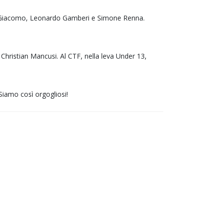
Di Giacomo, Leonardo Gamberi e Simone Renna.
hristian Mancusi. Al CTF, nella leva Under 13,
 Siamo così orgogliosi!