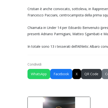
Cristian è anche convocato, sottoleva, in Rappre
Francesco Pacciani, centrocampista della prima sq
Chiamata in Under 14 per Edoardo Benvenuto (presen
presenti Adriano Parmigiani, Matteo Sgambati e Mat
In totale sono 13 i tesserati dell’Athletic Albaro con
Condividi
WhatsApp
Facebook
X
QR Code
C